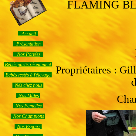
FLAMING BL
Accueil
Présentation
Nos Portées
Bébés partis récemment
Propriétaires : G
Bébés restés à l'élevage
d
Nés chez nous
Nos Mâles
Cha
Nos Femelles
Nos Champions
Nos Espoirs