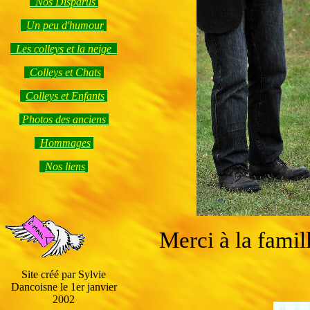
Nos Disparus
Un peu d'humour
Les colleys et la neige
Colleys et Chats
Colleys et Enfants
Photos des anciens
Hommages
Nos liens
Merci à la famill
Site créé par Sylvie
Dancoisne le 1er janvier
2002