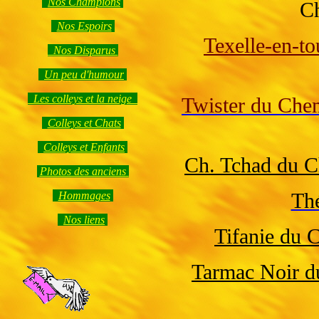
Nos Champions
Ch
Nos Espoirs
Texelle-en-t
Nos Disparus
Un peu d'humour
Les colleys et la neige
Twister du Che
Colleys et Chats
Colleys et Enfants
Ch. Tchad du 
Photos des anciens
Th
Hommages
Nos liens
Tifanie du 
Tarmac Noir d