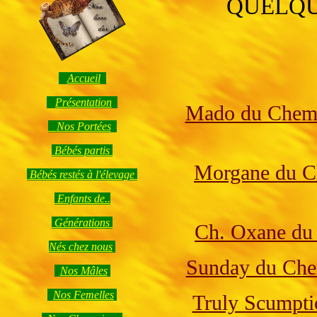
QUELQU
**
Accueil
Présentation
Mado du Chemi
Nos Portées
Bébés partis
Morgane du C
Bébés restés à l'élevage
Enfants de..
Générations
Ch. Oxane du
Nés chez nous
Sunday du Che
Nos Mâles
Nos Femelles
Truly Scumpti