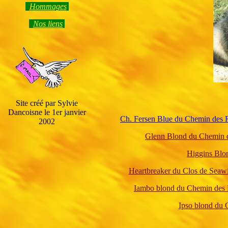
Hommage
s
Nos liens
Site créé par Sylvie
Dancoisne le 1er janvier
Ch. Fersen Blue du Chemin des
2002
Glenn Blond du Chemin 
Higgins Blo
Heartbreaker du Clos de Seaw
Iambo blond du Chemin des
Ipso blond du