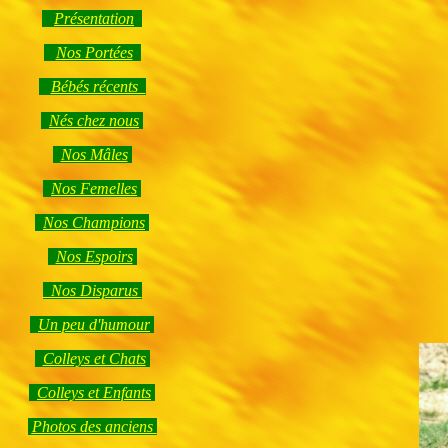
Présentation
Nos Portées
Bébés récents
Nés chez nous
Nos Mâles
Nos Femelles
Nos Champions
Nos Espoirs
Nos Disparus
Un peu d'humour
Colleys et Chats
Colleys et Enfants
Photos des anciens