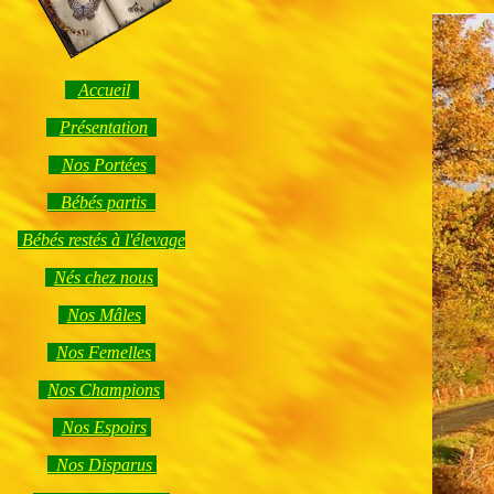
Accueil
Présentation
Nos Portées
Bébés partis
Bébés restés à l'élevage
Nés chez nous
Nos Mâles
Nos Femelles
Nos Champions
Nos Espoirs
Nos Disparus