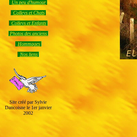
Un peu d'humour
Colleys et Chats
Colleys et Enfants
Photos des anciens
Hommage
s
Nos liens
Site créé par Sylvie
Dancoisne le 1er janvier
2002