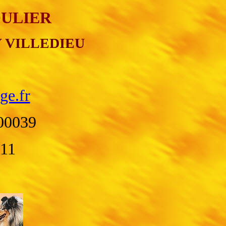
ROULIER
Y VILLEDIEU
ge.fr
00039
511