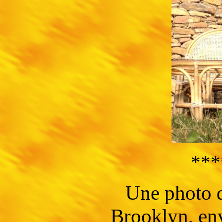
***
Une photo d
Brooklyn, env