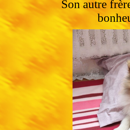
Son autre frèr
bonheu