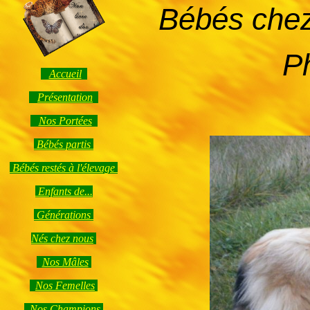
Bébés chez
P
Accueil
Présentation
Nos Portées
Bébés partis
Bébés restés à l'élevage
Enfants de...
Générations
Nés chez nous
Nos Mâles
Nos Femelles
Nos Champions