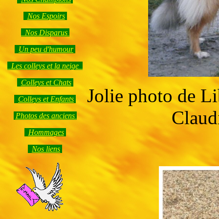
Nos Espoirs
Nos Disparus
Un peu d'humour
Les colleys et la neige
Colleys et Chats
Jolie photo de Li
Colleys et Enfants
Claudi
Photos des anciens
Hommage
s
Nos liens