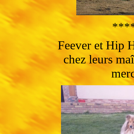
***
Feever et Hip H
chez leurs ma
merc