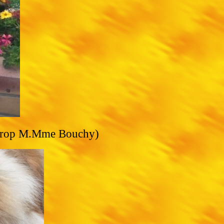
prop M.Mme Bouchy)