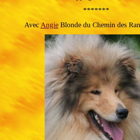
*******
Avec
Angie
Blonde du Chemin des Ra