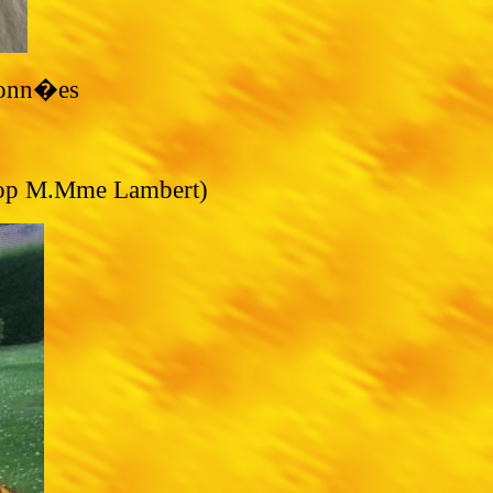
donn�es
rop M.Mme Lambert)