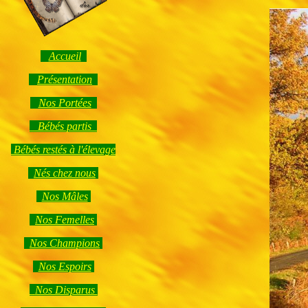
Accueil
Présentation
Nos Portées
Bébés partis
Bébés restés à l'élevage
Nés chez nous
Nos Mâles
Nos Femelles
Nos Champions
Nos Espoirs
Nos Disparus