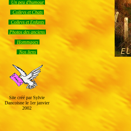
Un peu d'humour
Colleys et Chats
Colleys et Enfants
Photos des anciens
Hommage
s
Nos liens
Site créé par Sylvie
Dancoisne le 1er janvier
2002