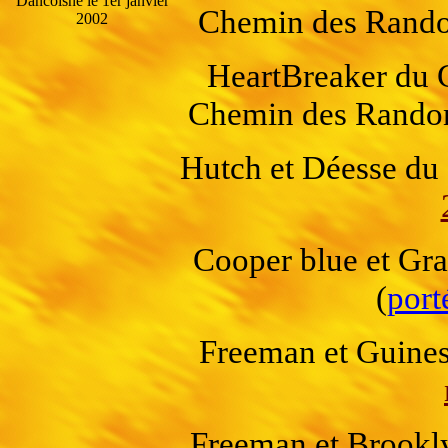
Dancoisne le 1er janvier
Chemin des Rando
2002
HeartBreaker du 
Chemin des Randon
Hutch et Déesse du
Cooper blue et Gra
(
port
Freeman et Guine
Freeman et Brookl