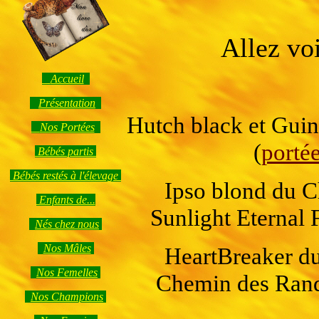
Allez vo
Accueil
Présentation
Hutch black et Gui
Nos Portées
(
porté
Bébés partis
Bébés restés à l'élevage
Ipso blond du C
Enfants de...
Sunlight Eternal 
Nés chez nous
Nos Mâles
HeartBreaker du
Nos Femelles
Chemin des Rand
Nos Champions