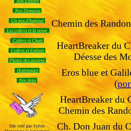
Nos Espoirs
Eros blue
Nos Disparus
Chemin des Randon
Un peu d'humour
Les colleys et la neige
Colleys et Chats
HeartBreaker du Cl
Colleys et Enfants
Déesse des Mo
Photos des anciens
Eros blue et Gal
Hommages
Nos liens
(
por
HeartBreaker du 
Chemin des Rando
Ch. Don Juan du C
Site créé par Sylvie