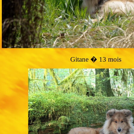
Gitane � 13 mois