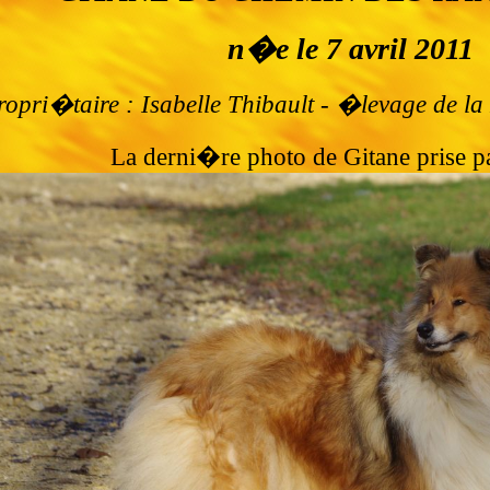
n�e le 7 avril 2011
ropri�taire : Isabelle Thibault - �levage de 
La derni�re photo de Gitane prise pa