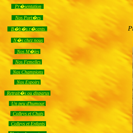
Pr�sentation
Nos Port�es
P
B�b�s r�cents
N�s chez nous
Nos M�les
Nos Femelles
Nos Champions
Nos Espoirs
Retrait�s ou disparus
Un peu d'humour
Colleys et Chats
Colleys et Enfants