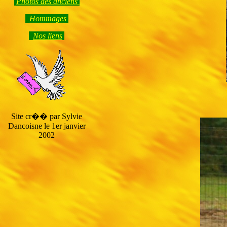
Photos des anciens
Hommage
s
Nos liens
Site cr�� par Sylvie
Dancoisne le 1er janvier
2002