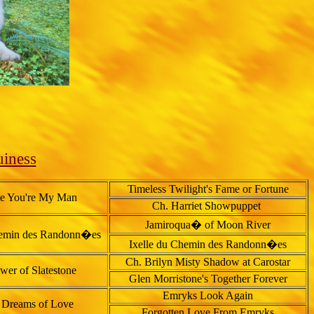
iness
Timeless Twilight's Fame or Fortune
me You're My Man
Ch. Harriet Showpuppet
Jamiroqua� of Moon River
hemin des Randonn�es
Ixelle du Chemin des Randonn�es
Ch. Brilyn Misty Shadow at Carostar
wer of Slatestone
Glen Morristone's Together Forever
Emryks Look Again
 Dreams of Love
Forgotten Love From Emryks