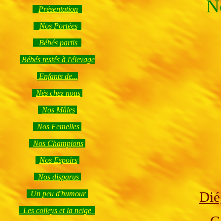
N
Présentation
Nos Portées
Bébés partis
Bébés restés à l'élevage
Enfants de...
Nés chez nous
Nos Mâles
Nos Femelles
Nos Champions
Nos Espoirs
Nos disparus
Dié
Un peu d'humour
Les colleys et la neige