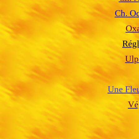
Ch. O
Oxa
Régl
Ulp
Une Fle
Vé