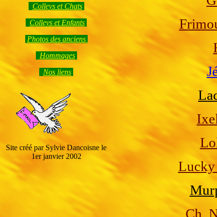
G
Colleys et Chats
Frimou
Colleys et Enfants
Photos des anciens
Hommage
s
J
Nos liens
La
Ixe
Lo
Site créé par Sylvie Dancoisne le
1er janvier 2002
Lucky
Murp
Ch.
N