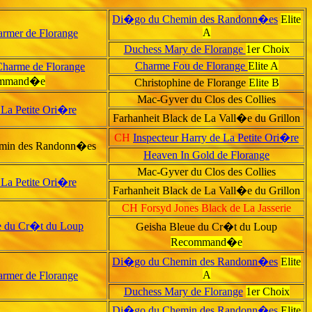
Di�go du Chemin des Randonn�es
Elite
A
rmer de Florange
Duchess Mary de Florange
1er Choix
Charme Fou de Florange
Elite A
Charme de Florange
mmand�e
Christophine de Florange
Elite B
Mac-Gyver du Clos des Collies
La Petite Ori�re
Farhanheit Black de La Vall�e du Grillon
CH
Inspecteur Harry de La Petite Ori�re
emin des Randonn�es
Heaven In Gold de Florange
Mac-Gyver du Clos des Collies
La Petite Ori�re
Farhanheit Black de La Vall�e du Grillon
CH Forsyd Jones Black de La Jasserie
 du Cr�t du Loup
Geisha Bleue du Cr�t du Loup
Recommand�e
Di�go du Chemin des Randonn�es
Elite
A
rmer de Florange
Duchess Mary de Florange
1er Choix
Di�go du Chemin des Randonn�es
Elite