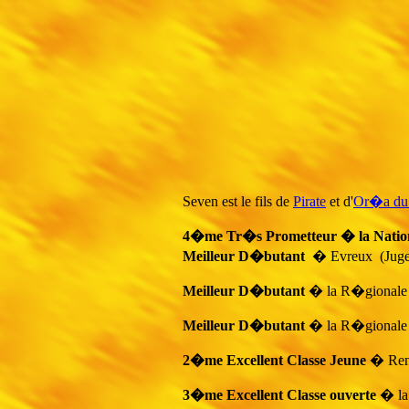
Seven est le fils de
Pirate
et d'
Or�a du 
4�me Tr�s Prometteur � la Nation
Meilleur D�butant
� Evreux (Juge
Meilleur D�butant
� la R�gionale d
Meilleur D�butant
� la R�gionale d
2�me Excellent Classe Jeune
� Ren
3�me Excellent Classe ouverte
� la