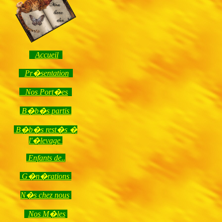
Accueil
Pr�sentation
Nos Port�es
B�b�s partis
B�b�s rest�s �
l'�levage
Enfants de..
G�n�rations
N�s chez nous
Nos M�les