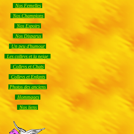
Nos Femelles
Nos Champions
Nos Espoirs
Nos Disparus
Un peu d'humour
Les colleys et la neige
Colleys et Chats
Colleys et Enfants
Photos des anciens
Hommages
Nos liens