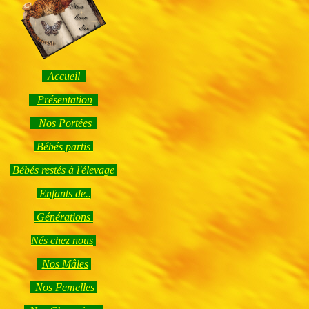
Accueil
Présentation
Nos Portées
Bébés partis
Bébés restés à l'élevage
Enfants de..
Générations
Nés chez nous
Nos Mâles
Nos Femelles