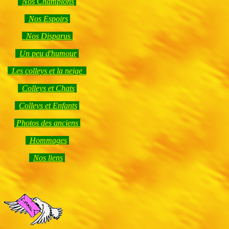
Nos Champions
Nos Espoirs
Nos Disparus
Un peu d'humour
Les colleys et la neige
Colleys et Chats
Colleys et Enfants
Photos des anciens
Hommages
Nos liens