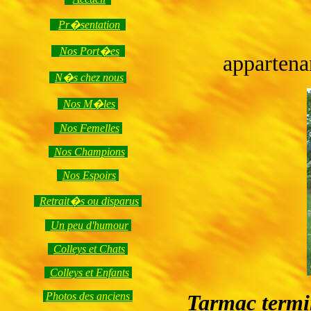
Pr�sentation
Nos Port�es
appartena
N�s chez nous
Nos M�les
Nos Femelles
Nos Champions
Nos Espoirs
Retrait�s ou disparus
Un peu d'humour
Colleys et Chats
Colleys et Enfants
Photos des anciens
Tarmac termi