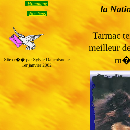
Hommage
la Nati
Nos liens
Tarmac ter
meilleur de
m�l
Site cr�� par Sylvie Dancoisne le
1er janvier 2002