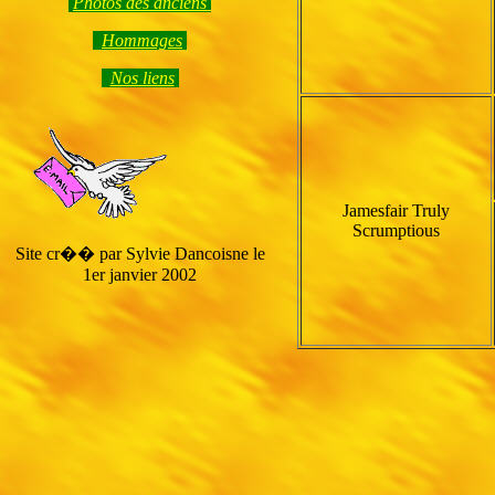
Photos des anciens
Hommage
s
Nos liens
Jamesfair Truly
Scrumptious
Site cr�� par Sylvie Dancoisne le
1er janvier 2002