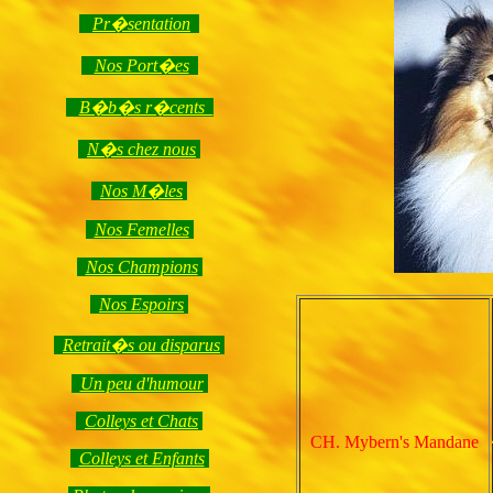
Pr�sentation
Nos Port�es
B�b�s r�cents
N�s chez nous
Nos M�les
Nos Femelles
Nos Champions
Nos Espoirs
Retrait�s ou disparus
Un peu d'humour
Colleys et Chats
CH. Mybern's Mandane
Colleys et Enfants