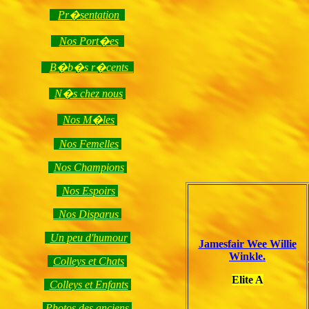
Pr�sentation
Nos Port�es
B�b�s r�cents
N�s chez nous
Nos M�les
Nos Femelles
Nos Champions
Nos Espoirs
Nos Disparus
Un peu d'humour
Jamesfair Wee Willie
Winkle.
Colleys et Chats
Elite A
Colleys et Enfants
Photos des anciens