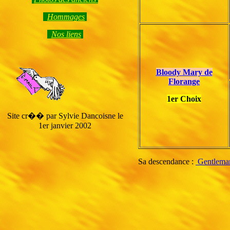
Hommage
s
Nos liens
Bloody Mary de
Florange
1er Choix
Site cr�� par Sylvie Dancoisne le
1er janvier 2002
Sa descendance :
Gentleman