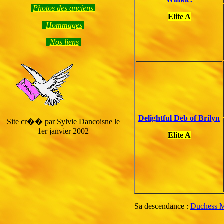
Photos des anciens
Elite A
Hommage
s
Nos liens
Delightful Deb of Brilyn
Site cr�� par Sylvie Dancoisne le
1er janvier 2002
Elite A
Sa descendance :
Duchess 