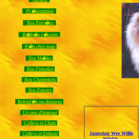
Pr�sentation
Nos Port�es
B�b�s r�cents
N�s chez nous
Nos M�les
Nos Femelles
Nos Champions
Nos Espoirs
Retrait�s ou disparus
Un peu d'humour
Colleys et Chats
Jamesfair Wee Willie
Colleys et Enfants
Winkle.