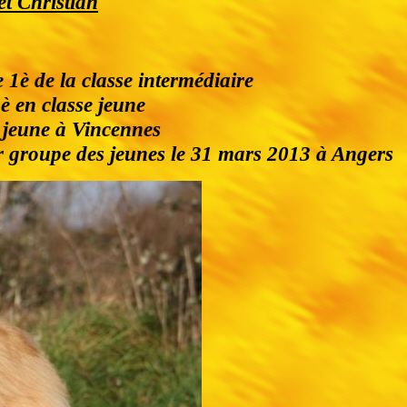
et Christian
1è de la classe intermédiaire
è en classe jeune
e jeune à Vincennes
1er groupe des jeunes le 31 mars 2013 à Angers