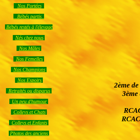
Nos Portées
Bébés partis
Bébés restés à l'élevage
Nés chez nous
Nos Mâles
Nos Femelles
Nos Champions
Nos Espoirs
2ème de 
Retraités ou disparus
3ème 
Un peu d'humour
RCAC 
Colleys et Chats
RCACI
Colleys et Enfants
Photos des anciens