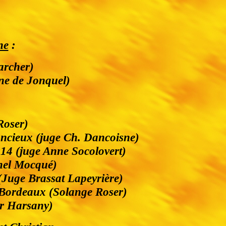
ne
:
archer)
ne de Jonquel)
Roser)
Lancieux (juge Ch. Dancoisne)
014 (juge Anne Socolovert)
hel Mocqué)
Juge Brassat Lapeyrière)
 Bordeaux (Solange Roser)
r Harsany)