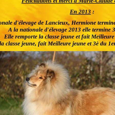
Félicitations et merci à Marie-Claude 
En 2013
:
ionale d'élevage de Lancieux, Hermione termine 
A la nationale d'élevage 2013 elle termine 3
Elle remporte la classe jeune et fait Meilleur
a classe jeune, fait Meilleure jeune et 3è du 