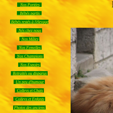
Nos Portées
Bébés partis
Bébés restés à l'élevage
Nés chez nous
Nos Mâles
Nos Femelles
Nos Champions
Nos Espoirs
Retraités ou disparus
Un peu d'humour
Colleys et Chats
Colleys et Enfants
Photos des anciens