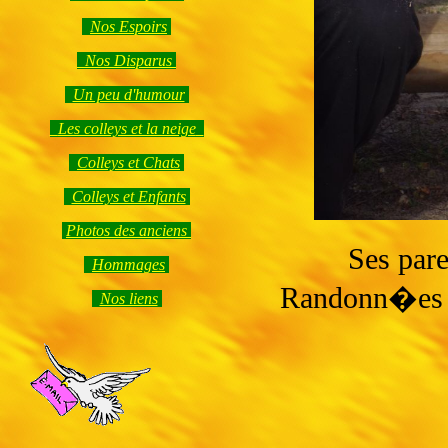
Nos Espoirs
Nos Disparus
Un peu d'humour
Les colleys et la neige
Colleys et Chats
Colleys et Enfants
Photos des anciens
Ses par
Hommages
Randonn�es 
Nos liens