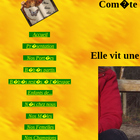
Com�te b
Accueil
Pr�sentation
Elle vit un
Nos Port�es
B�b�s partis
B�b�s rest�s � l'�levage
Enfants de...
N�s chez nous
Nos M�les
Nos Femelles
Nos Champions