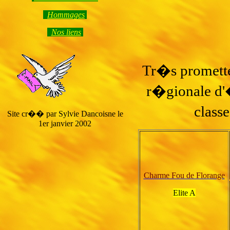
Hommage
s
Nos liens
Tr�s promette
r�gionale d'
class
Site cr�� par Sylvie Dancoisne le
1er janvier 2002
Charme Fou de Florange
Elite A