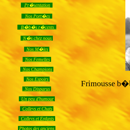
Pr�sentation
Nos Port�es
B�b�s r�cents
N�s chez nous
Nos M�les
Nos Femelles
Nos Champions
Nos Espoirs
Frimousse b�b
Nos Disparus
Un peu d'humour
Colleys et Chats
Colleys et Enfants
Photos des anciens