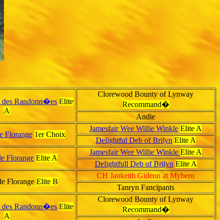
Clorewood Bounty of Lynway
 des Randonn�es
Elite
Recommand�
A
Andie
Jamesfair Wee Willie Winkle
Elite A
e Florange
1er Choix
Delightful Deb of Brilyn
Elite A
Jamesfair Wee Willie Winkle
Elite A
e Florange
Elite A
Delightfull Deb of Brilyn
Elite A
CH Jankeith Gideon at Mybern
de Florange
Elite B
Tanryn Fancipants
Clorewood Bounty of Lynway
 des Randonn�es
Elite
Recommand�
A