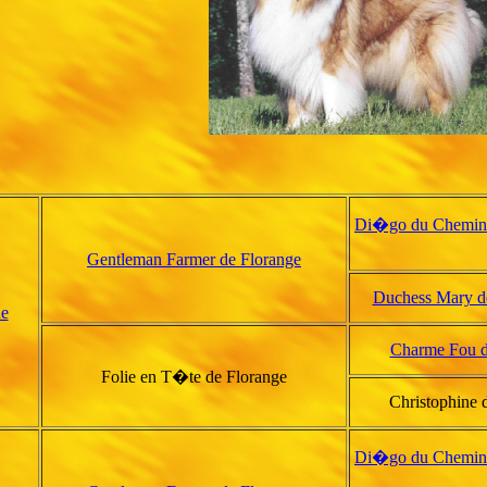
Di�go du Chemin
Gentleman Farmer de Florange
Duchess Mary d
ne
Charme Fou d
Folie en T�te de Florange
Christophine 
Di�go du Chemin