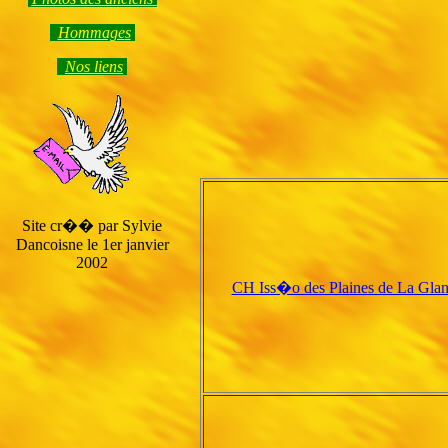
Hommage
s
Nos liens
Site cr�� par Sylvie
Dancoisne le 1er janvier
2002
CH Iss�o des Plaines de La Gla