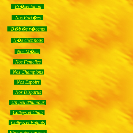
Pr�sentation
Nos Port�es
B�b�s r�cents
N�s chez nous
Nos M�les
Nos Femelles
Nos Champions
Nos Espoirs
Nos Disparus
Un peu d'humour
Colleys et Chats
Colleys et Enfants
Photos des anciens