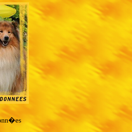
onn�es