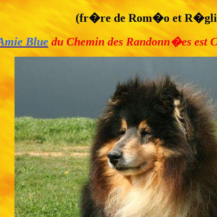
(fr�re de Rom�o et R�gli
Amie Blue
du Chemin des Randonn�es est C