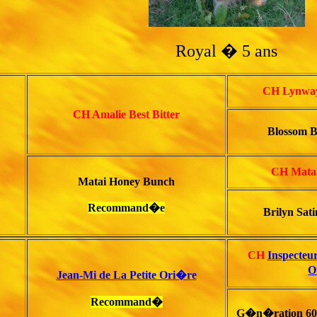
Royal � 5 ans
CH Lynway
CH Amalie Best Bitter
Blossom B
CH Matai
Matai Honey Bunch
Recommand�e
Brilyn Sati
CH
Inspecteur
O
Jean-Mi de La Petite Ori�re
Recommand�
G�n�ration 60 