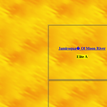
Jamiroqua� Of Moon River
Elite A