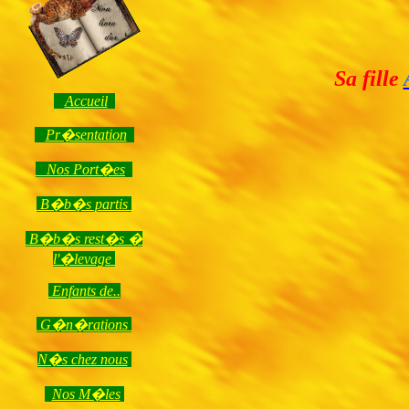
Sa fille
Accueil
Pr�sentation
Nos Port�es
B�b�s partis
B�b�s rest�s �
l'�levage
Enfants de..
G�n�rations
N�s chez nous
Nos M�les