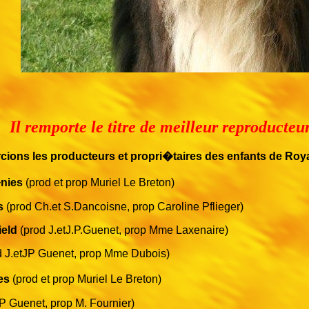
Il remporte le titre de meilleur reproducte
ions les producteurs et propri�taires des enfants de Royal q
�nies
(prod et prop Muriel Le Breton)
s
(prod Ch.et S.Dancoisne, prop Caroline Pflieger)
ield
(prod J.etJ.P.Guenet, prop Mme Laxenaire)
d J.etJP Guenet, prop Mme Dubois)
es
(prod et prop Muriel Le Breton)
P Guenet, prop M. Fournier)