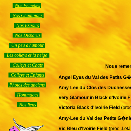
Nos Femelles
Nos Champions
Nos Espoirs
Nos Disparus
Un peu d'humour
Les colleys et la neige
Colleys et Chats
Nous remerc
Colleys et Enfants
Angel Eyes du Val des Petits G
Photos des anciens
Amy-Lee du Clos des Duchesse
Hommages
Very Glamour in Black d'Ivoirie F
Nos liens
Victoria Black d'Ivoirie Field
(pro
Amy-Lee du Val des Petits G�ni
Vic Bleu d'Ivoirie Field
(prod J.etJ