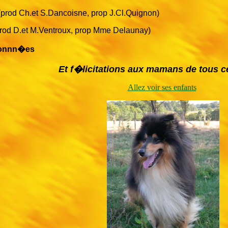
prod Ch.et S.Dancoisne, prop J.Cl.Quignon)
rod D.et M.Ventroux, prop Mme Delaunay)
donnn�es
Et f�licitations aux mamans de tous c
Allez voir ses enfants