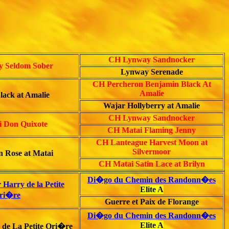
CH Lynway Sandnocker
 Seldom Sober
Lynway Serenade
CH Percheron Benjamin Black At
Amalie
lack at Amalie
Wajar Hollyberry at Amalie
CH Lynway Sandnocker
 Don Quixote
CH Matai Flaming Jenny
CH Lanteague Harvest Moon at
Silvermoor
n Rose at Matai
CH Matai Satin Lace at Brilyn
Di�go du Chemin des Randonn�es
 Harry de la Petite
Elite A
ri�re
Guerre et Paix de Florange
Di�go du Chemin des Randonn�es
Elite A
de La Petite Ori�re