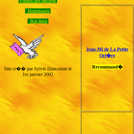
Photos des anciens
Hommage
s
Nos liens
Jean-Mi de La Petite
Ori�re
Recommand�
Site cr�� par Sylvie Dancoisne le
1er janvier 2002