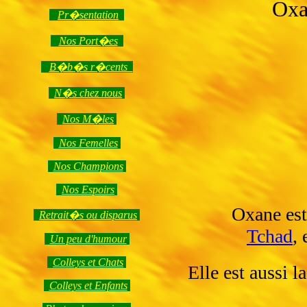
Oxa
Pr�sentation
Nos Port�es
B�b�s r�cents
N�s chez nous
Nos M�les
Nos Femelles
Nos Champions
Nos Espoirs
Oxane est l
Retrait�s ou disparus
Tchad
,
Un peu d'humour
Colleys et Chats
Elle est aussi
Colleys et Enfants