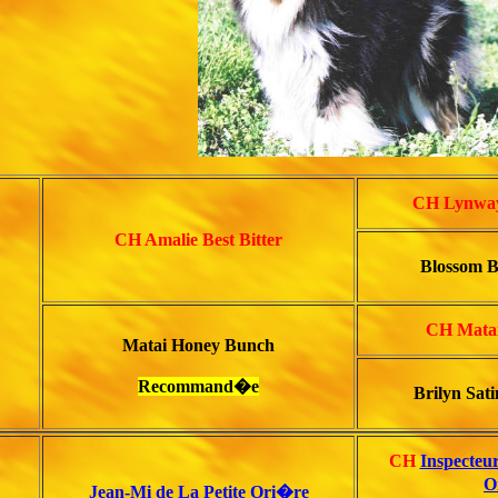
CH Lynway
CH Amalie Best Bitter
Blossom B
CH Matai
Matai Honey Bunch
Recommand�e
Brilyn Sati
CH
Inspecteur
O
Jean-Mi de La Petite Ori�re