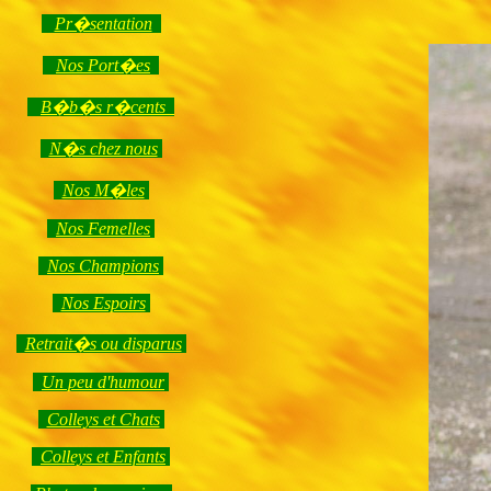
Pr�sentation
Nos Port�es
B�b�s r�cents
N�s chez nous
Nos M�les
Nos Femelles
Nos Champions
Nos Espoirs
Retrait�s ou disparus
Un peu d'humour
Colleys et Chats
Colleys et Enfants