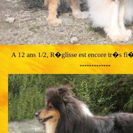
A 12 ans 1/2, R�glisse est encore tr�s fi
*************