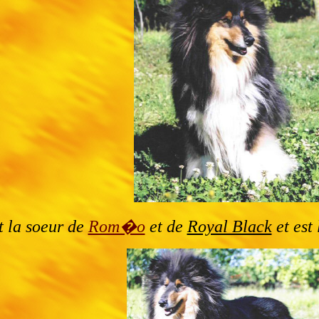
t la soeur de
Rom�o
et de
Royal Black
et est