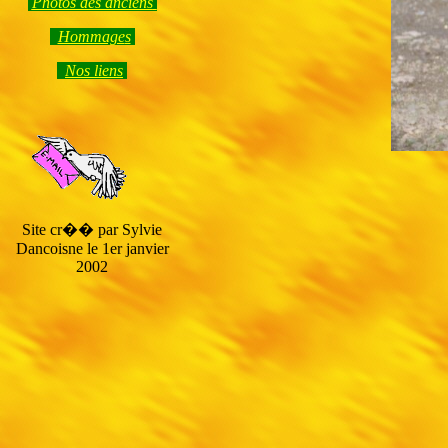
Photos des anciens
Hommage
s
Nos liens
Site cr�� par Sylvie
Dancoisne le 1er janvier
2002