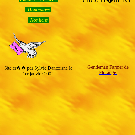
Hommage
s
Nos liens
Gentleman Farmer de
Site cr�� par Sylvie Dancoisne le
Florange
.
1er janvier 2002