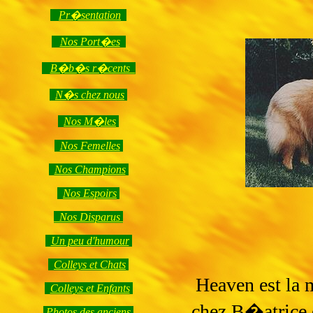
Pr�sentation
Nos Port�es
B�b�s r�cents
N�s chez nous
Nos M�les
Nos Femelles
Nos Champions
Nos Espoirs
Nos Disparus
Un peu d'humour
Colleys et Chats
Heaven est la
Colleys et Enfants
chez B�atrice
Photos des anciens