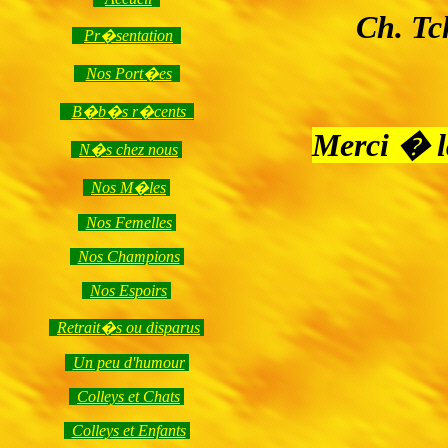
Ch. T
Pr�sentation
Nos Port�es
B�b�s r�cents
Merci � l
N�s chez nous
Nos M�les
Nos Femelles
Nos Champions
Nos Espoirs
Retrait�s ou disparus
Un peu d'humour
Colleys et Chats
Colleys et Enfants