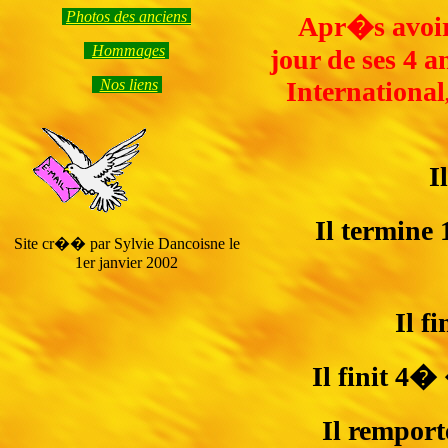
Photos des anciens
Apr�s avoir
Hommage
s
jour de ses 4 
Nos liens
International
I
Il termine
Site cr�� par Sylvie Dancoisne le
1er janvier 2002
Il f
Il finit 4
Il rempor