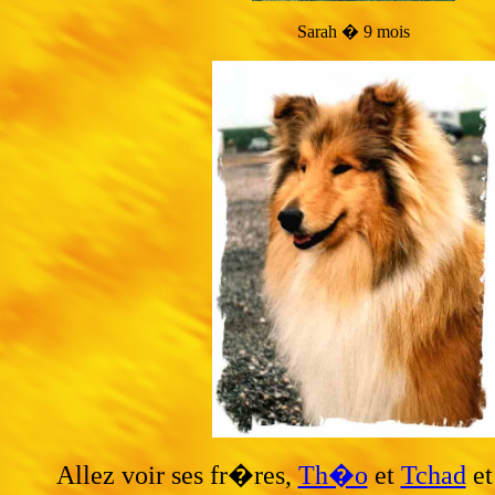
Sarah � 9 mois
Allez voir ses fr�res,
Th�o
et
Tchad
et