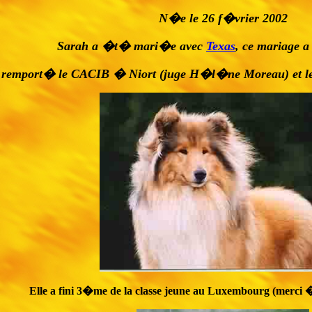
N�e le 26 f�vrier 2002
Sarah a �t� mari�e avec
Texas
, ce mariage
 remport� le CACIB � Niort (juge H�l�ne Moreau) et le
Elle a fini 3�me de la classe jeune au Luxembourg (merci �