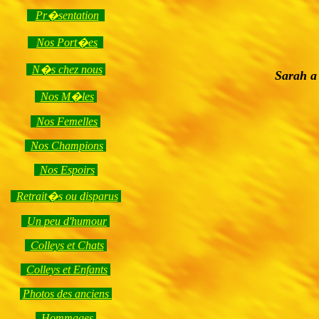
Pr�sentation
Nos Port�es
N�s chez nous
Sarah a
Nos M�les
Nos Femelles
Nos Champions
Nos Espoirs
Retrait�s ou disparus
Un peu d'humour
Colleys et Chats
Colleys et Enfants
Photos des anciens
Hommage
s