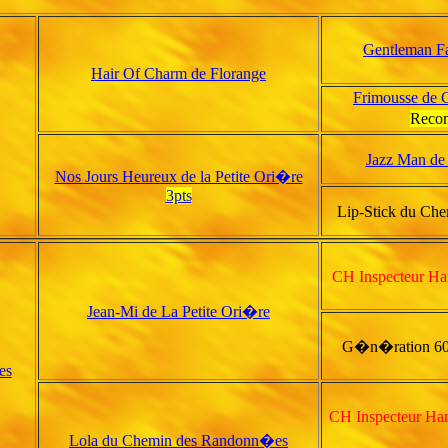
Gentleman Fa
Hair Of Charm de Florange
Frimousse de 
Reco
Jazz Man de 
Nos Jours Heureux de la Petite Ori�re
3pts
Lip-Stick du Ch
CH Inspecteur Har
Jean-Mi de La Petite Ori�re
G�n�ration 60 
es
CH Inspecteur Har
Lola du Chemin des Randonn�es