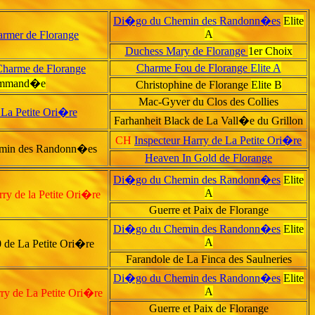
Di�go du Chemin des Randonn�es
Elite
A
rmer de Florange
Duchess Mary de Florange
1er Choix
Charme Fou de Florange
Elite A
Charme de Florange
mmand�e
Christophine de Florange
Elite B
Mac-Gyver du Clos des Collies
La Petite Ori�re
Farhanheit Black de La Vall�e du Grillon
CH
Inspecteur Harry de La Petite Ori�re
emin des Randonn�es
Heaven In Gold de Florange
Di�go du Chemin des Randonn�es
Elite
A
ry de la Petite Ori�re
Guerre et Paix de Florange
Di�go du Chemin des Randonn�es
Elite
A
de La Petite Ori�re
Farandole de La Finca des Saulneries
Di�go du Chemin des Randonn�es
Elite
A
ry de La Petite Ori�re
Guerre et Paix de Florange