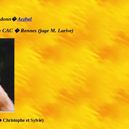
 a donn�
Arzhel
 CAC � Rennes (juge M. Larive)
 Christophe et Sylvie)