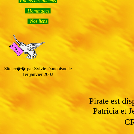
Photos des anciens
Hommage
s
Nos liens
Site cr�� par Sylvie Dancoisne le
1er janvier 2002
Pirate est di
Patricia et
CR