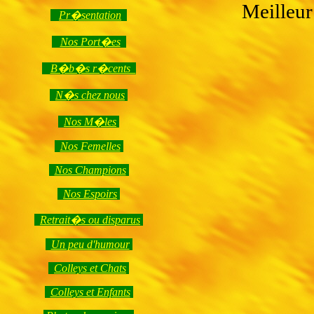
Meilleur
Pr�sentation
Nos Port�es
B�b�s r�cents
N�s chez nous
Nos M�les
Nos Femelles
Nos Champions
Nos Espoirs
Retrait�s ou disparus
Un peu d'humour
Colleys et Chats
Colleys et Enfants