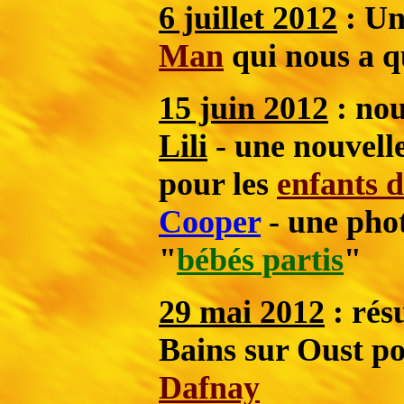
6 juillet 2012
: U
Man
qui nous a q
15 juin 2012
: nou
Lili
- une nouvell
pour les
enfants 
Cooper
- une pho
"
bébés partis
"
29 mai 2012
: rés
Bains sur Oust p
Dafnay