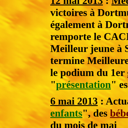
12 mai 2013
:
Me
victoires à Dort
également à Dor
remporte le CAC
Meilleur jeune
à 
termine Meilleure
le podium du 1er 
"
présentation
" es
6 mai 2013
: Actua
enfants
", des
bébé
du mois de mai