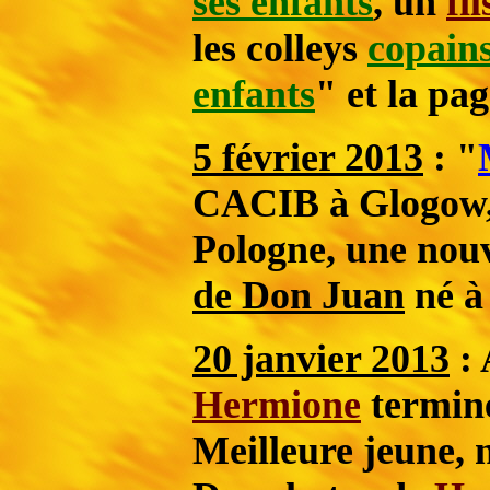
ses enfants
, un
fi
les colleys
copains
enfants
" et la pa
5 février 2013
: "
CACIB à Glogow, 
Pologne, une nou
de Don Juan
né à
20 janvier 2013
: 
Hermione
termine
Meilleure jeune, n