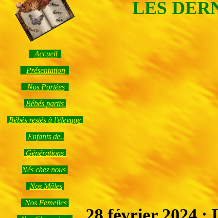
LES DER
Accueil
Présentation
Nos Portées
Bébés partis
Bébés restés à l'élevage
Enfants de..
Générations
Nés chez nous
Nos Mâles
Nos Femelles
28 février 2024
: 