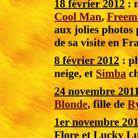
18 février 2012
: 
Cool Man
,
Freem
aux jolies photos
de sa visite en F
8 février 2012
: p
neige, et
Simba
ch
24 novembre 201
Blonde
, fille de
R
1er novembre 20
Flore et Lucky Lu