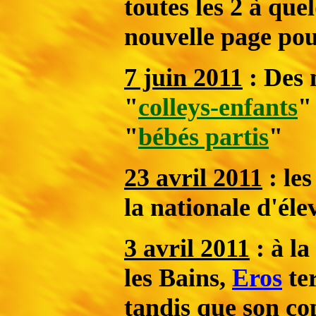
toutes les 2 à que
nouvelle page pou
7 juin 2011
:
Des 
"
colleys-enfants
"
"
bébés partis
"
23 avril 2011
: les
la nationale d'éle
3 avril 2011
: à la
les Bains,
Eros
ter
tandis que son c