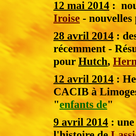
12 mai 2014
:
no
Iroise
- nouvelles
28 avril 2014
: de
récemment - Résul
pour
Hutch
,
Her
12 avril 2014
: He
CACIB à Limoges,
"
enfants d
e
"
9 avril 2014
: une
l'histoire de
Lassi