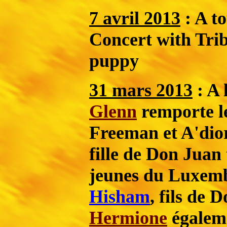
7 avril 2013
: A to
Concert with Trib
puppy
31 mars 2013
: A 
Glenn
remporte 
Freeman et A'dio
fille de Don Juan
jeunes du Luxembo
Hisham
, fils de 
Hermione
égaleme