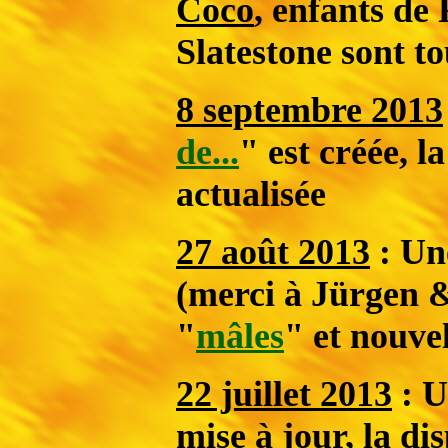
Coco
, enfants de
Slatestone
sont to
8 septembre 2013
de...
" est créée, l
actualisée
27 août 2013
: U
(merci à Jürgen & 
"
mâles
" et nouve
22 juillet 2013
: U
mise à jour, la di