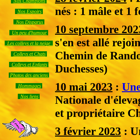
Nos Champions
nés : 1 mâle et 1 
Nos Espoirs
Nos Disparus
10 septembre 202
Un peu d'humour
s'en est allé rejo
Les colleys et la neige
Chemin de Rando
Colleys et Chats
Colleys et Enfants
Duchesses)
Photos des anciens
10 mai 2023
:
Une
Hommages
Nos liens
Nationale d'éleva
et propriétaire C
3 février 2023
: Un