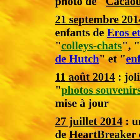
photo de "
Cacao
21 septembre 201
enfants de
Eros e
"
colleys-chats
", "
de Hutch
" et "
en
11 août 2014
: jol
"
photos souvenir
mise à jour
27 juillet 2014
: u
de
HeartBreaker 